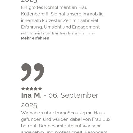
Ein großes Kompliment an Frau
Küllenberg !!! Sie hat unsere Immobilie
innerhalb kürzester Zeit mit sehr viel
Erfahrung, Umsicht und Engagement
erfolgreich verkaufen können. Ihre
Mehr erfahren
Professionalität war für uns nicht zuletzt an
der Transparenz und Offenheit ablesbar,
für die sie in der Kommunikation zwischen
uns und Käufer in beiderseitigem
Interesse zielführend sorgte.
Für den großen persönlichen Einsatz, mit
dem sie uns von der Vermarktung bis über
die Verkaufsabwicklung hinaus beraten
und betreut hat, möchten wir ihr
Ina M.
- 06. September
ausdrücklich danken.
2025
Wir haben über ImmoScout24 ein Haus
gefunden und wurden dabei von Frau Lux
betreut. Der gesamte Ablauf war sehr
angenehm und professionell. Besonders