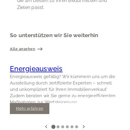
die am besten zu Ihren Bedürfnissen und
Zielen passt.
So unterstützen wir Sie weiterhin
Alle ansehen
Energieausweis
Energieausweis gefällig? Wir kümmern uns um die
D
Ausstellung durch zertifizierte Experten – schnell
e
und unkompliziert für Ihren Immobilienverkauf.
I
Zudem beraten wir Sie gerne zu energieeffizienten
u
Maßnahmen zur Wertsteigerung.
s
u
Mehr erfahren