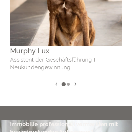
Murphy Lux
Assistent der Geschäftsführung I
G
Neukundengewinnung
+
Immobilie professionell vermarkten mit
beeindruckenden Aufnahmen?