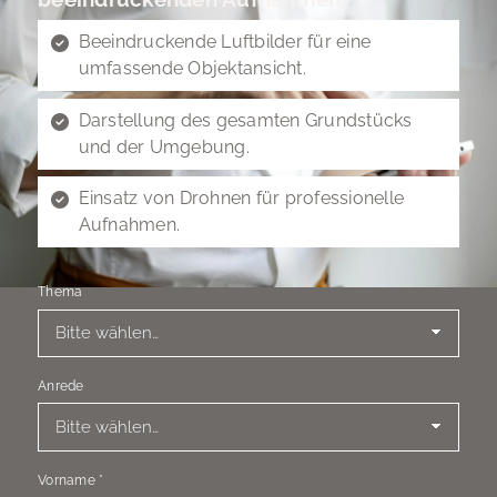
Beeindruckende Luftbilder für eine
umfassende Objektansicht.
Darstellung des gesamten Grundstücks
und der Umgebung.
Einsatz von Drohnen für professionelle
Aufnahmen.
Thema
Anrede
Vorname
*