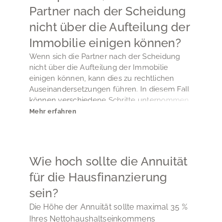
Partner nach der Scheidung
nicht über die Aufteilung der
Immobilie einigen können?
Wenn sich die Partner nach der Scheidung
nicht über die Aufteilung der Immobilie
einigen können, kann dies zu rechtlichen
Auseinandersetzungen führen. In diesem Fall
können verschiedene Schritte unternommen
werden: Mediation: Die Partner können einen
Mehr erfahren
Mediator einschalten, um bei der Lösung ihrer
Meinungsverschiedenheiten zu helfen. Ein
Mediator ist eine neutrale Person, die dabei
unterstützt, eine Einigung zu erzielen, die für
Wie hoch sollte die Annuität
beide Parteien akzeptabel ist.
für die Hausfinanzierung
Gerichtsverfahren: Wenn eine Einigung durch
Verhandlungen oder Mediation nicht erzielt
sein?
werden kann, kann einer der Partner
Die Höhe der Annuität sollte maximal 35 %
rechtliche Schritte einleiten, indem er vor
Ihres Nettohaushaltseinkommens
Gericht geht. Das Gericht wird dann die