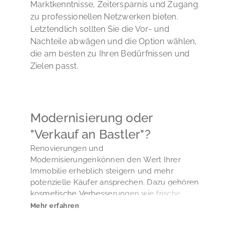
Marktkenntnisse, Zeitersparnis und Zugang
zu professionellen Netzwerken bieten.
Letztendlich sollten Sie die Vor- und
Nachteile abwägen und die Option wählen,
die am besten zu Ihren Bedürfnissen und
Zielen passt.
Modernisierung oder
"Verkauf an Bastler"?
Renovierungen und
Modernisierungenkönnen den Wert Ihrer
Immobilie erheblich steigern und mehr
potenzielle Käufer ansprechen. Dazu gehören
kosmetische Verbesserungen wie frische
Farbe und neue Bodenbeläge,
Mehr erfahren
Modernisierung von Küche und Badezimmer,
energieeffiziente Upgrades, Straßenansicht