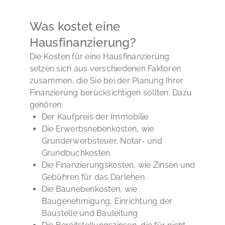
und Landschaftsgestaltung, Reparaturen und
Wartung, professionelle Reinigung, Home
Was kostet eine
Staging und Inspektionen. In allen Fällen ist
Hausfinanzierung?
es ratsam, mit einem Immobilienexperten zu
sprechen, um die besten Optionen für Ihren
Die Kosten für eine Hausfinanzierung
spezifischen Fall zu ermitteln und den Return
setzen sich aus verschiedenen Faktoren
on Investment zu maximieren.
zusammen, die Sie bei der Planung Ihrer
Finanzierung berücksichtigen sollten. Dazu
gehören:
Der Kaufpreis der Immobilie
Die Erwerbsnebenkosten, wie
Grunderwerbsteuer, Notar- und
Grundbuchkosten
Die Finanzierungskosten, wie Zinsen und
Gebühren für das Darlehen
Die Baunebenkosten, wie
Baugenehmigung, Einrichtung der
Baustelle und Bauleitung