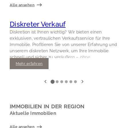
Alle ansehen
Diskreter Verkauf
Diskretion ist Ihnen wichtig? Wir bieten einen
E
exklusiven, vertraulichen Verkaufsservice für Ihre
P
Immobilie. Profitieren Sie von unserer Erfahrung und
D
unserem diskreten Netzwerk, um Ihre Immobilie
e
schnell und sicher zu veräußern – ohne
d
unerwünschte Aufmerksamkeit.
u
Mehr erfahren
IMMOBILIEN IN DER REGION
Aktuelle Immobilien
Alle ansehen