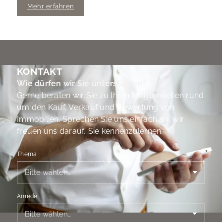
Mehr erfahren
KONTAKT
Wie dürfen wir Sie unterstützen?
Gerne beraten wir Sie zu Ihren Möglichkeiten rund
um den Kauf, Verkauf und Bewertung von
Immobilien. Sprechen Sie uns einfach an, wir
freuen uns darauf, Sie kennenzulernen.
Thema
Anrede