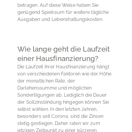
betragen. Auf diese Weise haben Sie
Angelegenheit prüfen und eine Entscheidung
treffen, wie die Immobilie aufgeteilt wird.
genügend Spielraum für weitere tägliche
Verkauf der Immobilie: In einigen Fällen kann
Ausgaben und Lebenshaltungskosten.
das Gericht entscheiden, dass die Immobilie
verkauft und der Erlös aufgeteilt wird, wenn
die Partner sich nicht einigen können.
Rechtliche Verfahren können kosten- und
Wie lange geht die Laufzeit
zeitintensiv sein und sind oft mit emotionalem
einer Hausfinanzierung?
Stress verbunden. Es ist daher ratsam,
alternative Wege zur Konfliktlösung zu
Die Laufzeit Ihrer Hausfinanzierung hängt
suchen und professionellen Rat einzuholen,
von verschiedenen Faktoren wie der Höhe
um die besten Optionen zu finden.
der monatlichen Rate, der
Darlehenssumme und möglichen
Sondertilgungen ab. Lediglich die Dauer
der Sollzinsbindung hingegen können Sie
selbst wählen. In den letzten Jahren,
besonders seit Corona, sind die Zinsen
stetig gestiegen. Daher raten wir zum
jetzigen Zeitpunkt zu einer kürzeren