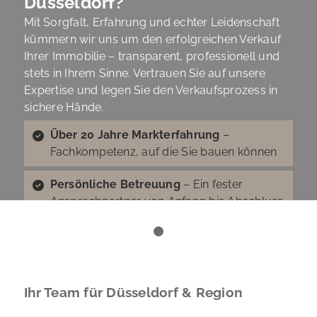
Düsseldorf?
Mit Sorgfalt, Erfahrung und echter Leidenschaft
kümmern wir uns um den erfolgreichen Verkauf
Ihrer Immobilie – transparent, professionell und
stets in Ihrem Sinne. Vertrauen Sie auf unsere
Expertise und legen Sie den Verkaufsprozess in
sichere Hände.
Über 20 Jahre Markterfahrung
–
Fachkompetenz, auf die Sie bauen können
Persönliche Betreuung
– Ein fester
Ansprechpartner von Anfang bis Abschluss
Transparente Abwicklung
– Ehrlich, fair
und ohne versteckte Kosten
Jetzt Beratung sichern
JETZT KOSTENLOS
Ihr Team für Düsseldorf & Region
BEWERTEN LASSEN