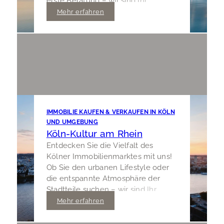
erste Beratung – wir sind Ihr
erfahrener Partner vor Ort.
Mehr erfahren
IMMOBILIE KAUFEN & VERKAUFEN IN KÖLN
UND UMGEBUNG
Köln-Kultur am Rhein
Entdecken Sie die Vielfalt des
Kölner Immobilienmarktes mit uns!
Ob Sie den urbanen Lifestyle oder
die entspannte Atmosphäre der
Stadtteile suchen – wir sind Ihr
lokaler Partner für Kauf und Verkauf.
Mehr erfahren