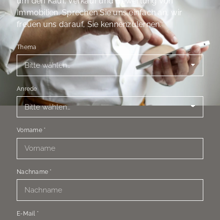
um den Kauf, Verkauf und Bewertung von
Immobilien. Sprechen Sie uns einfach an, wir
freuen uns darauf, Sie kennenzulernen.
Thema
Anrede
Vorname
*
Nachname
*
E-Mail
*