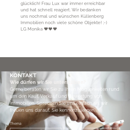
glücklich! Frau Lux war immer erreichbar
und hat schnell reagiert. Wir bedanken
uns nochmal und wünschen Küllenberg
Immobilien noch viele schöne Objekte! ;-)
LG Monika ♥♥♥
KONTAKT
Wie dürfen wir Sie unterstützen?
Gerne beraten wir Sie zu Ihren Möglichkeiten rund
um den Kauf, Verkauf und Bewertung von
Immobilien. Sprechen Sie uns einfach an, wir
freuen uns darauf, Sie kennenzulernen.
Thema