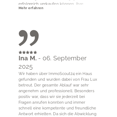
erfolgreich verkaufen können. Ihre
Mehr erfahren
Professionalität war für uns nicht zuletzt an
der Transparenz und Offenheit ablesbar,
für die sie in der Kommunikation zwischen
uns und Käufer in beiderseitigem
Interesse zielführend sorgte.
Für den großen persönlichen Einsatz, mit
dem sie uns von der Vermarktung bis über
die Verkaufsabwicklung hinaus beraten
und betreut hat, möchten wir ihr
Ina M.
- 06. September
ausdrücklich danken.
2025
Wir haben über ImmoScout24 ein Haus
gefunden und wurden dabei von Frau Lux
betreut. Der gesamte Ablauf war sehr
angenehm und professionell. Besonders
positiv war, dass wir sie jederzeit bei
Fragen anrufen konnten und immer
schnell eine kompetente und freundliche
Antwort erhielten. Da sich die Abwicklung