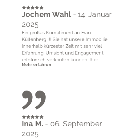
Jochem Wahl
- 14. Januar
2025
Ein großes Kompliment an Frau
Küllenberg !!! Sie hat unsere Immobilie
innerhalb kürzester Zeit mit sehr viel
Erfahrung, Umsicht und Engagement
erfolgreich verkaufen können. Ihre
Mehr erfahren
Professionalität war für uns nicht zuletzt an
der Transparenz und Offenheit ablesbar,
für die sie in der Kommunikation zwischen
uns und Käufer in beiderseitigem
Interesse zielführend sorgte.
Für den großen persönlichen Einsatz, mit
dem sie uns von der Vermarktung bis über
die Verkaufsabwicklung hinaus beraten
und betreut hat, möchten wir ihr
Ina M.
- 06. September
ausdrücklich danken.
2025