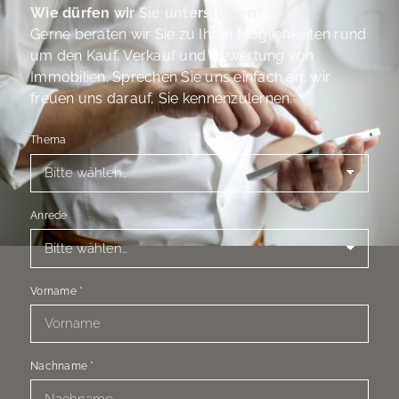
Wie dürfen wir Sie unterstützen?
Gerne beraten wir Sie zu Ihren Möglichkeiten rund
um den Kauf, Verkauf und Bewertung von
Immobilien. Sprechen Sie uns einfach an, wir
freuen uns darauf, Sie kennenzulernen.
Thema
Anrede
Vorname
*
Nachname
*